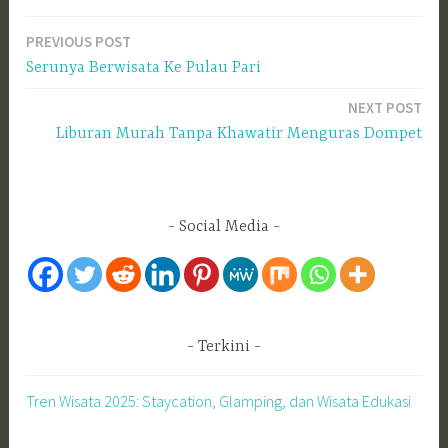
PREVIOUS POST
Post
Serunya Berwisata Ke Pulau Pari
navigation
NEXT POST
Liburan Murah Tanpa Khawatir Menguras Dompet
Social Media
Terkini
Tren Wisata 2025: Staycation, Glamping, dan Wisata Edukasi