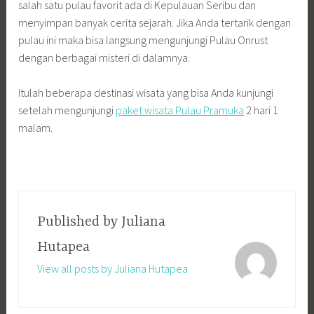
salah satu pulau favorit ada di Kepulauan Seribu dan
menyimpan banyak cerita sejarah. Jika Anda tertarik dengan
pulau ini maka bisa langsung mengunjungi Pulau Onrust
dengan berbagai misteri di dalamnya.
Itulah beberapa destinasi wisata yang bisa Anda kunjungi
setelah mengunjungi
paket wisata Pulau Pramuka
2 hari 1
malam.
Published by
Juliana
Hutapea
View all posts by Juliana Hutapea