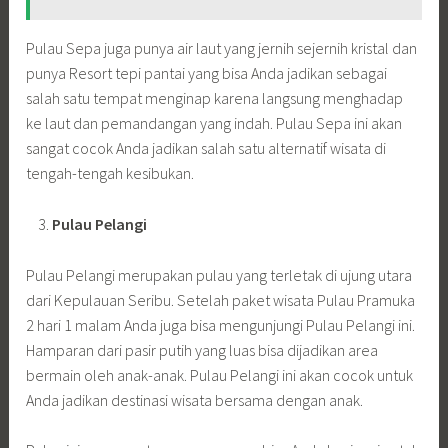
Pulau Sepa juga punya air laut yang jernih sejernih kristal dan
punya Resort tepi pantai yang bisa Anda jadikan sebagai
salah satu tempat menginap karena langsung menghadap
ke laut dan pemandangan yang indah. Pulau Sepa ini akan
sangat cocok Anda jadikan salah satu alternatif wisata di
tengah-tengah kesibukan.
Pulau Pelangi
Pulau Pelangi merupakan pulau yang terletak di ujung utara
dari Kepulauan Seribu. Setelah paket wisata Pulau Pramuka
2 hari 1 malam Anda juga bisa mengunjungi Pulau Pelangi ini.
Hamparan dari pasir putih yang luas bisa dijadikan area
bermain oleh anak-anak. Pulau Pelangi ini akan cocok untuk
Anda jadikan destinasi wisata bersama dengan anak.