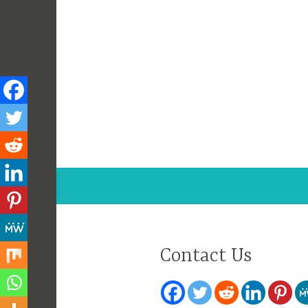
Skip
to
content
Superjsupermar
Contact Us